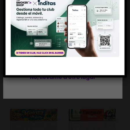
Antes de entrar
Debes ser mayor de 18 años
MONKEY PACK
MONKEY PACK
SWEET JANE
RAINBOW HYPNOTIC
Si, soy mayor de edad
1,50
€
(IVA incl)
1,50
€
(IVA incl)
No, llévame a otro lugar