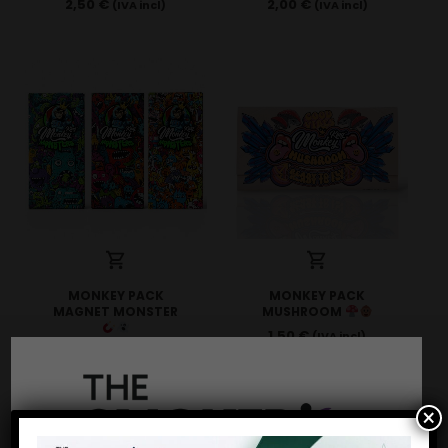
2,50
€
2,00
€
(IVA incl)
(IVA incl)
MONKEY PACK
MONKEY PACK
MAGNET MONSTER
MUSHROOM
1,50
€
(IVA incl)
2,00
€
(IVA incl)
×