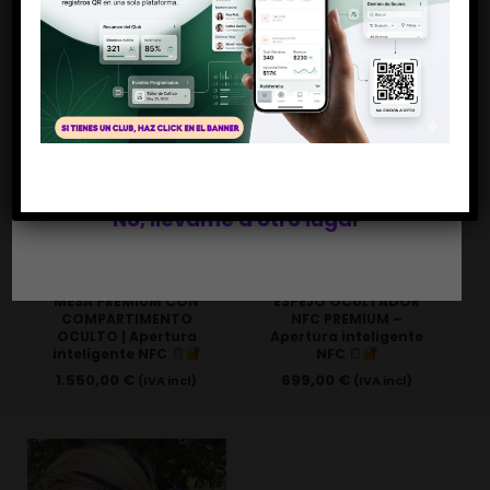
Antes de entrar
Debes ser mayor de 18 años
Si, soy mayor de edad
No, llévame a otro lugar
MESA PREMIUM CON
ESPEJO OCULTADOR
COMPARTIMENTO
NFC PREMIUM –
OCULTO | Apertura
Apertura inteligente
inteligente NFC
NFC
1.550,00
€
699,00
€
(IVA incl)
(IVA incl)