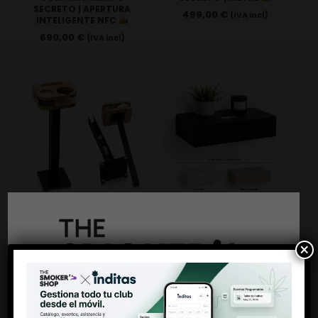
SECRETO | APERTURA
499,00
€
(IVA incl)
INTELIGENTE NFC
690,00
€
(IVA incl)
MUEBLE VERTICAL
ESTANTERÍA
×
CON
FLOTANTE CON
COMPARTIMENTO
COMPARTIMENTO
OCULTO | ROBLE Y
OCULTO | Apertura
METAL PREMIUM
inteligente NFC
499,00
€
499,00
€
(IVA incl)
(IVA incl)