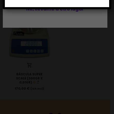
(IVA incl)
(IVA incl)
No, llévame a otro lugar
BÁSCULA SUPER
SCALE (300GR X
0,01GR)
170,00
€
(IVA incl)