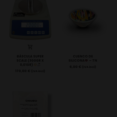
BÁSCULA SUPER
CUENCO DE
SCALE (300GR X
SILICONA
– TN
0,01GR)
6,00
€
(IVA incl)
170,00
€
(IVA incl)