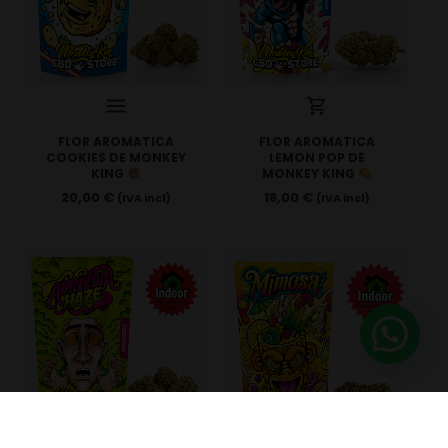
FLOR AROMATICA
FLOR AROMATICA
COOKIES DE MONKEY
LEMON POP DE
KING
MONKEY KING
20,00
€
18,00
€
(IVA incl)
(IVA incl)