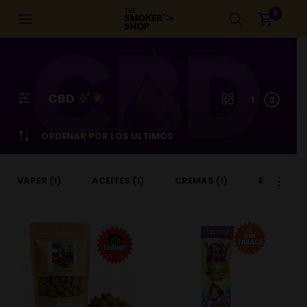
0
CBD
1
2
ORDENAR POR LOS ÚLTIMOS
VAPER
(1)
ACEITES
(1)
CREMAS
(1)
EXTRACC