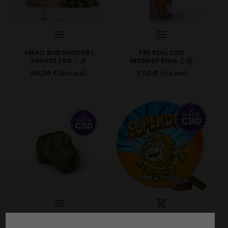
SMALL BUD INDOOR |
PRE ROLL CBD
ENVASE 50G
MONKEY KING
90,00
€
7,00
€
(IVA incl)
(IVA incl)
3x FILTRADO | CBD
SUPER DRY DE