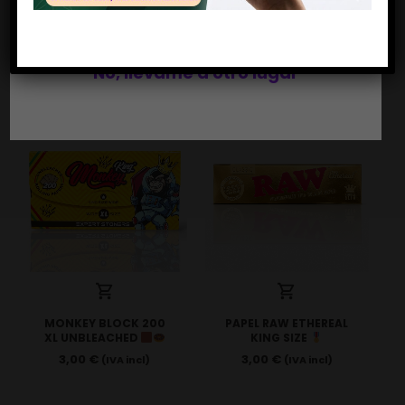
MONKEY
MONKEY
TRANSPARENT PINK
TRANSPARENT
Si, soy mayor de edad
CELLULOSE KS
CELLULOSE KS
2,00
€
2,00
€
(IVA incl)
(IVA incl)
No, llévame a otro lugar
MONKEY BLOCK 200
PAPEL RAW ETHEREAL
XL UNBLEACHED
KING SIZE
3,00
€
3,00
€
(IVA incl)
(IVA incl)