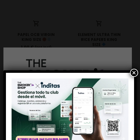
PAPEL OCB VIRGIN
ELEMENT ULTRA THIN
KING SIZE
RICE PAPERS KING
SIZE
1,00
€
(IVA incl)
1,20
€
(IVA incl)
×
Antes de entrar
Debes ser mayor de 18 años