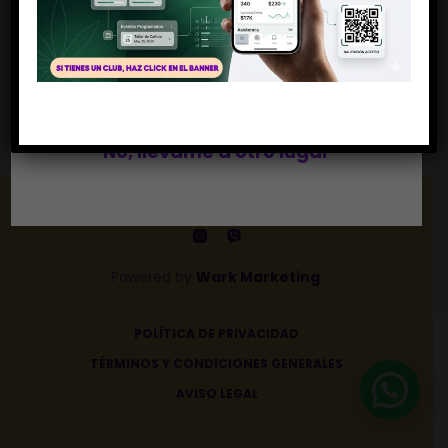
49,90
€
(IVA incl)
Debes ser mayor de 18 años
Si, soy mayor de edad
No, llévame a otro lugar
Powered by
Wark Marketing
.
POLÍTICA DE PRIVACIDAD
TÉRMINOS Y CONDICIONES GENERALES
AVISO LEGAL