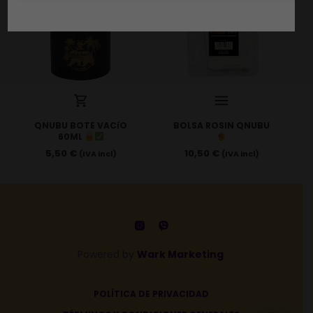
QNUBU BOTE VACíO
BOLSA ROSIN QNUBU
60ML
5,50
€
10,50
€
(IVA incl)
(IVA incl)
Powered by
Wark Marketing
.
POLÍTICA DE PRIVACIDAD