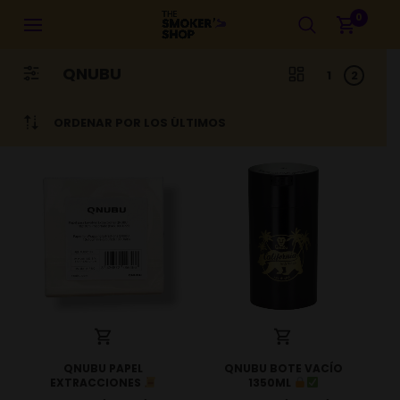
0
QNUBU
1
2
ORDENAR POR LOS ÚLTIMOS
QNUBU PAPEL
QNUBU BOTE VACÍO
EXTRACCIONES
1350ML