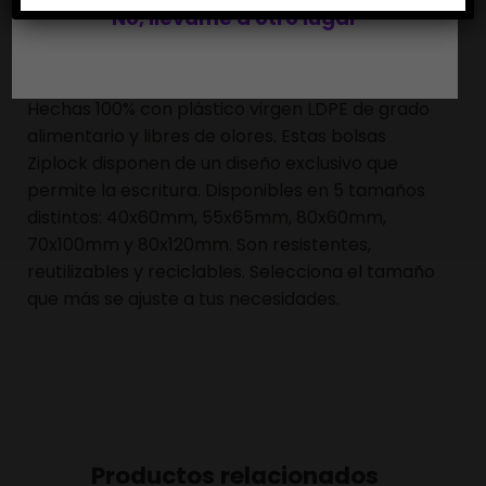
No, llévame a otro lugar
BOLSAS ZIP CAJA 2000UDS
Hechas 100% con plástico virgen LDPE de grado
alimentario y libres de olores. Estas bolsas
Ziplock disponen de un diseño exclusivo que
permite la escritura. Disponibles en 5 tamaños
distintos: 40x60mm, 55x65mm, 80x60mm,
70x100mm y 80x120mm. Son resistentes,
reutilizables y reciclables. Selecciona el tamaño
que más se ajuste a tus necesidades.
Productos relacionados