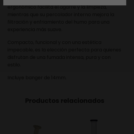
ergonómico facilita el agarre y la limpieza,
mientras que su percolador interno mejora la
filtración y enfriamiento del humo para una
experiencia más suave.
Compacto, funcional y con una estética
impecable, es la elección perfecta para quienes
disfrutan de una fumada intensa, pura y con
estilo.
Incluye banger de 14mm.
Productos relacionados