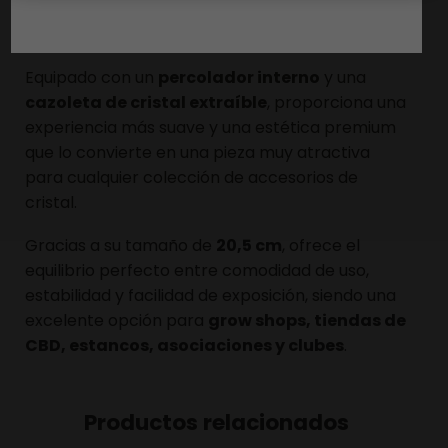
presencia en escaparate y una construcción
sólida gracias a su base ancha y estable.
Equipado con un
percolador interno
y una
cazoleta de cristal extraíble
, proporciona una
experiencia más suave y una estética premium
que lo convierte en una pieza muy atractiva
para cualquier colección de accesorios de
cristal.
Gracias a su tamaño de
20,5 cm
, ofrece el
equilibrio perfecto entre comodidad de uso,
estabilidad y facilidad de exposición, siendo una
excelente opción para
grow shops, tiendas de
CBD, estancos, asociaciones y clubes
.
Productos relacionados