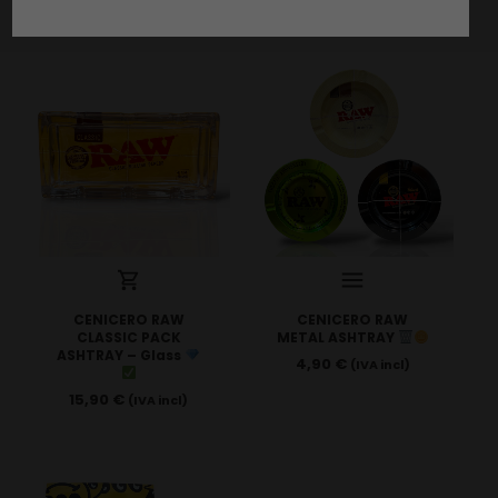
CENICERO RAW
CENICERO RAW
CLASSIC PACK
METAL ASHTRAY
ASHTRAY – Glass
4,90
€
(IVA incl)
15,90
€
(IVA incl)