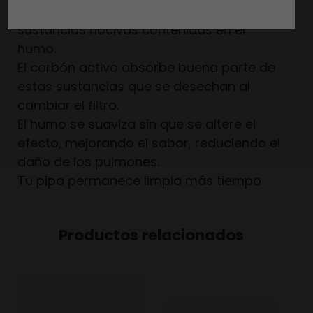
liar, retienen un alto porcentaje de
sustancias nocivas contenidas en el
humo.
El carbón activo absorbe buena parte de
estas sustancias que se desechan al
cambiar el filtro.
El humo se suaviza sin que se altere el
efecto, mejorando el sabor, reduciendo el
daño de los pulmones.
Tu pipa permanece limpia más tiempo
Productos relacionados