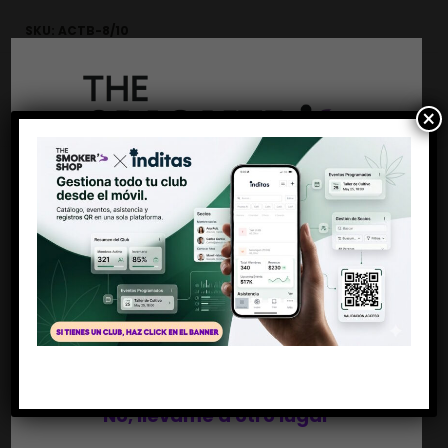
SKU:
ACTB-8/10
CATEGORÍA:
FILTROS / TIPS
×
MARCA:
ACTITUBE
SHARE THIS PRODUCT
Antes de entrar
Descripción
Debes ser mayor de 18 años
FILTROS ACTITUBE 8MM REGULAR 10 UNIDADES
Si, soy mayor de edad
No, llévame a otro lugar
Filtros Actitube de carbón activado para