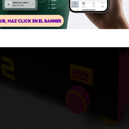
Si, soy mayor de edad
No, llévame a otro lugar