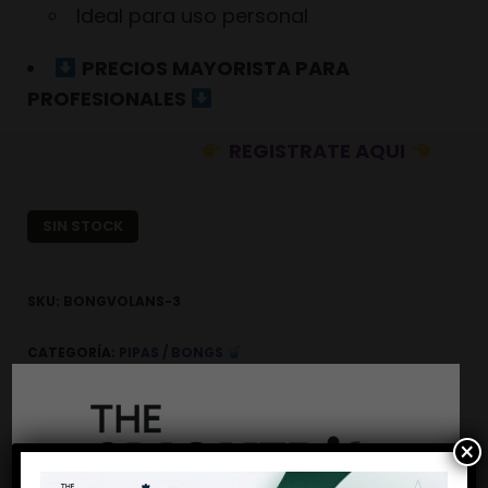
Ideal para uso personal
PRECIOS MAYORISTA PARA
PROFESIONALES
REGISTRATE AQUI
SIN STOCK
SKU:
BONGVOLANS-3
CATEGORÍA:
PIPAS / BONGS
SHARE THIS PRODUCT
×