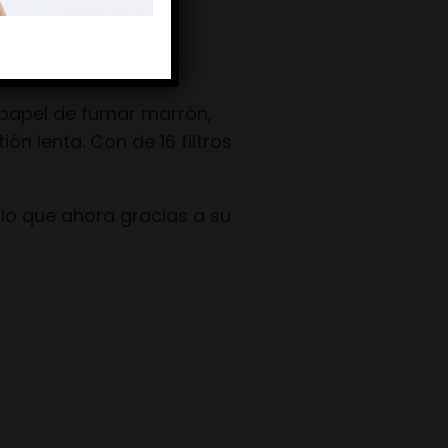
 papel de fumar marrón,
ión lenta. Con de 16 filtros
lo que ahora gracias a su