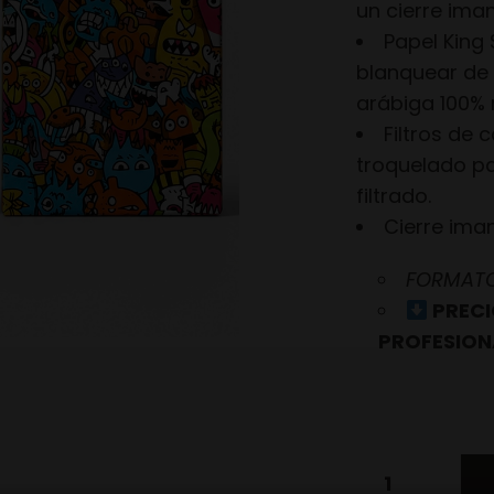
un cierre ima
Papel King 
blanquear de
arábiga 100% 
Filtros de 
troquelado par
filtrado.
Cierre im
FORMATO 
PRECI
PROFESION