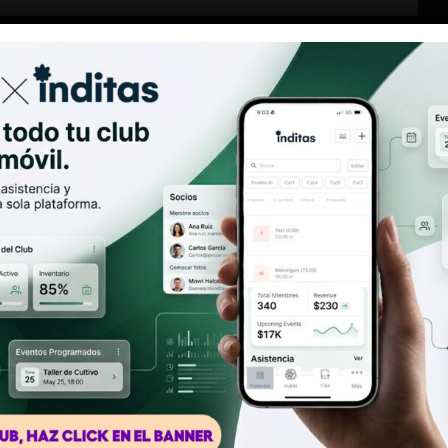
SKU:
MMCPMMO
CATEGORÍAS:
PAPE
SIZE
,
PAPEL KING SI
MARCA:
MONKEY K
Antes de entrar
Debes ser mayor de 18 años
Si, soy mayor de edad
Descripción
No, llévame a otro lugar