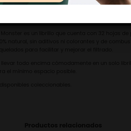
ER
Monster es un librillo que cuenta con 32 hojas de
00% natural, sin aditivos ni colorantes y de combust
uelados para facilitar y mejorar el filtrado.
 llevar todo encima cómodamente en un solo libril
a el mínimo espacio posible.
disponibles coleccionables.
Productos relacionados