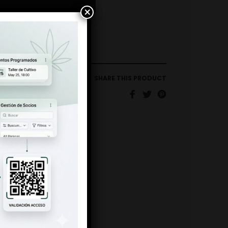
×
SHARE THIS PRODUCT
L DE FUMAR
,
PAPEL KING
ZE + TIPS
ING BCN