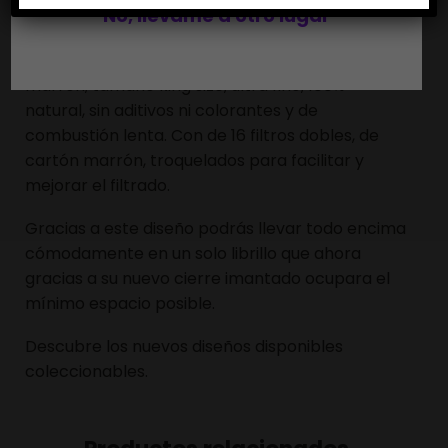
No, llévame a otro lugar
El nuevo Monkey Pack Magnet Skull es un librillo
que cuenta con 32 hojas de papel de fumar
marrón, tamaño king size, ultra fino, 100%
natural, sin aditivos ni colorantes y de
combustión lenta. Con de 16 filtros dobles, de
cartón marrón, troquelados para facilitar y
mejorar el filtrado.
Gracias a este diseño podrás llevar todo encima
cómodamente en un solo librillo que ahora
gracias a su nuevo cierre imantado ocupara el
mínimo espacio posible.
Descubre los nuevos diseños disponibles
coleccionables.