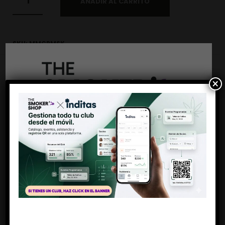
AÑADIR AL CARRITO
SKU:
MMCPMSK
CATEGORÍAS:
PAPEL DE FUMAR
,
PAPEL KING SIZE
,
PAPEL
KING SIZE + TIPS
×
MARCA:
MONKEY KING BCN
SHARE THIS PRODUCT
Antes de entrar
Descripción
Debes ser mayor de 18 años
Si, soy mayor de edad
MONKEY PACK MAGNET SKULL