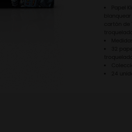
Papel K
blanquear 
cartón de
troquelad
Medida
32 pape
troquelado
Colecci
24 unid