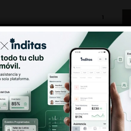
SKU:
MMCPC
CATEGORÍAS:
PAPE
SIZE
,
PAPEL KING SI
MARCA:
MONKEY K
Antes de entrar
Debes ser mayor de 18 años
Si, soy mayor de edad