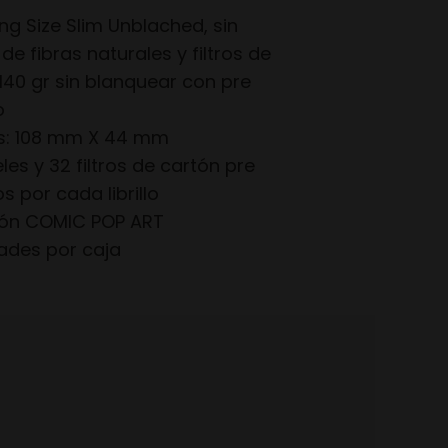
ing Size Slim Unblached, sin
de fibras naturales y filtros de
 140 gr sin blanquear con pre
o
s: 108 mm X 44 mm
les y 32 filtros de cartón pre
s por cada librillo
ón COMIC POP ART
ades por caja