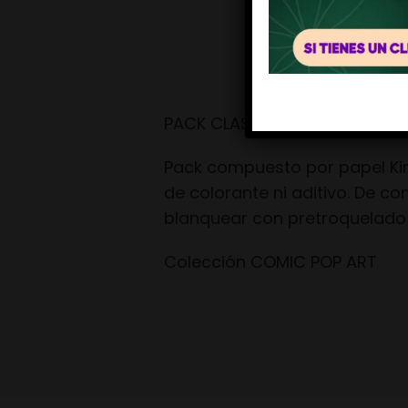
PACK CLASSIC UNBLEACHED M
Pack compuesto por papel King
de colorante ni aditivo. De com
blanquear con pretroquelado par
Colección COMIC POP ART