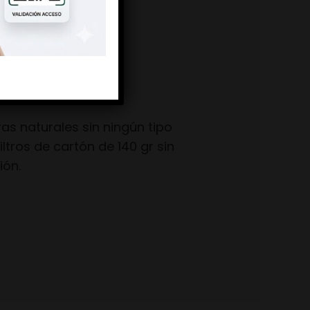
s naturales sin ningún tipo
ltros de cartón de 140 gr sin
ión.