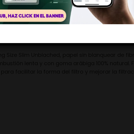
Descripción
No, llévame a otro lugar
ONKEY
 Size Slim Unblached, papel sin blanquear de fibra
bustión lenta y con goma arábiga 100% natural. Fi
a facilitar la forma del filtro y mejorar la filtrac