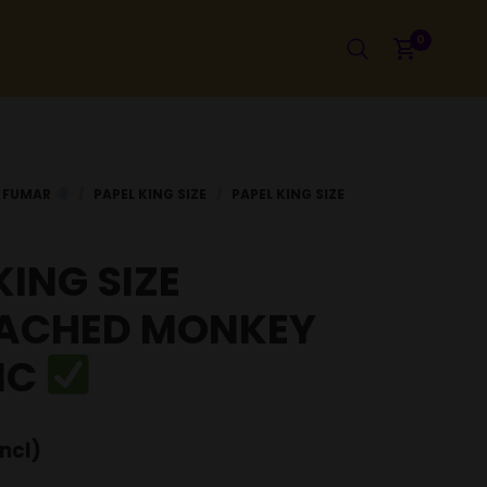
0
ING SIZE
ACHED MONKEY
IC
incl)