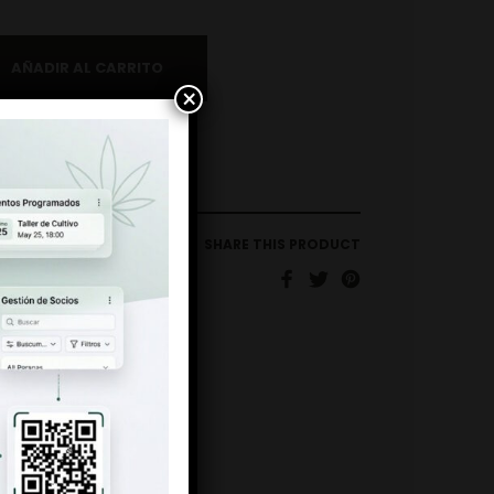
AÑADIR AL CARRITO
×
SHARE THIS PRODUCT
L DE FUMAR
,
PAPEL KING
ZE + TIPS
ING BCN