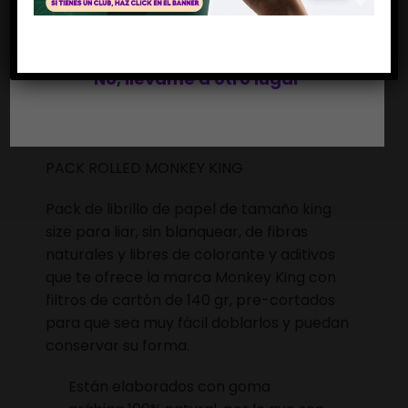
Si, soy mayor de edad
No, llévame a otro lugar
Descripción
PACK ROLLED MONKEY KING
Pack de librillo de papel de tamaño king
size para liar, sin blanquear, de fibras
naturales y libres de colorante y aditivos
que te ofrece la marca Monkey King con
filtros de cartón de 140 gr, pre-cortados
para que sea muy fácil doblarlos y puedan
conservar su forma.
Están elaborados con goma