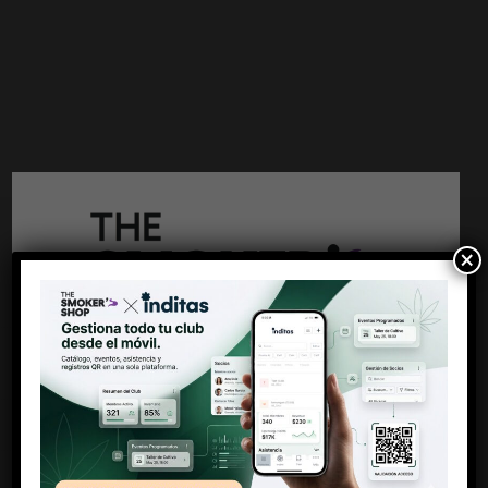
AÑADIR AL CARRITO
×
SKU:
MMCPRT
CATEGORÍAS:
FILTROS / TIPS
,
PAPEL DE FUMAR
,
PAPEL
KING SIZE
,
PAPEL KING SIZE + TIPS
Antes de entrar
MARCA:
MONKEY KING BCN
Debes ser mayor de 18 años
SHARE THIS PRODUCT