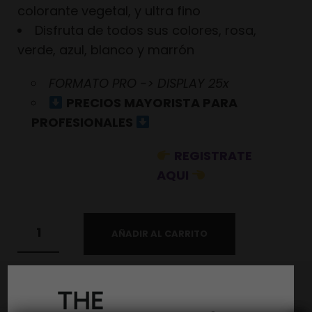
colorante vegetal, y ultra fino
Disfruta de todos sus colores, rosa,
verde, azul, blanco y marrón
FORMATO PRO -> DISPLAY 25x
PRECIOS MAYORISTA PARA
PROFESIONALES
REGISTRATE
AQUI
AÑADIR AL CARRITO
SKU:
MRW114