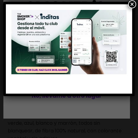
×
CATEGORÍAS:
1 1/4
,
PAPEL 1 1⁄4
,
PAPEL DE FUMAR
MARCA:
MONKEY KING BCN
SHARE THIS PRODUCT
Antes de entrar
Debes ser mayor de 18 años
Descripción
Si, soy mayor de edad
PAPEL 1 1/4 RAINBOW
No, llévame a otro lugar
El librillo definitivo, encuentra en él toda la
variedad de nuestros papeles en uno solo. Rosa,
verde, azul, blanco y marrón, todos sin
blanquear, de fibra 100% natural, con colorante