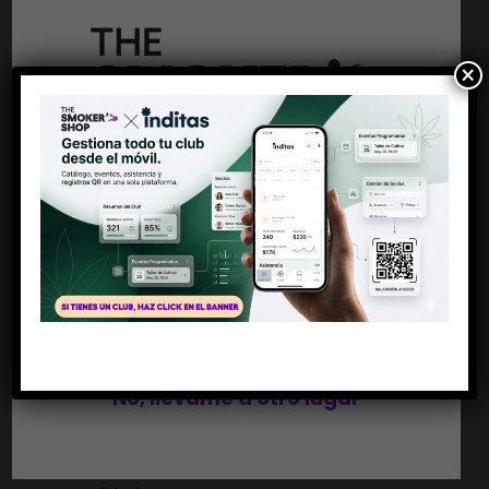
CATEGORÍA:
PAPEL KING SIZE
×
MARCA:
MONKEY KING BCN
SHARE THIS PRODUCT
Antes de entrar
Descripción
Debes ser mayor de 18 años
PAPEL EXPERT STONERS WHITE
Si, soy mayor de edad
Fabricado con materiales 100% naturales, los
No, llévame a otro lugar
Papeles de Liar Ultra fino KS Slim de Monkey King
Expert Stoners son la solución perfecta para
cualquiera que desee añadir estilo y