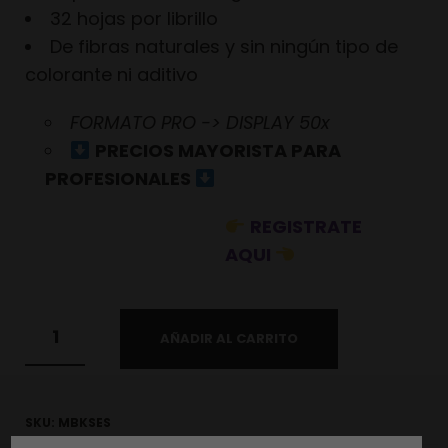
32 hojas por librillo
De fibras naturales y sin ningún tipo de
colorante ni aditivo
FORMATO PRO -> DISPLAY 50x
PRECIOS MAYORISTA PARA
PROFESIONALES
REGISTRATE
AQUI
AÑADIR AL CARRITO
SKU:
MBKSES