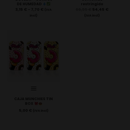
DE HUMEDAD
restringido
3,15
€
-
7,70
€
66,55
€
54,45
€
(IVA
incl)
(IVA incl)
CAJA MUNCHIES TIN
BOX
5,00
€
(IVA incl)