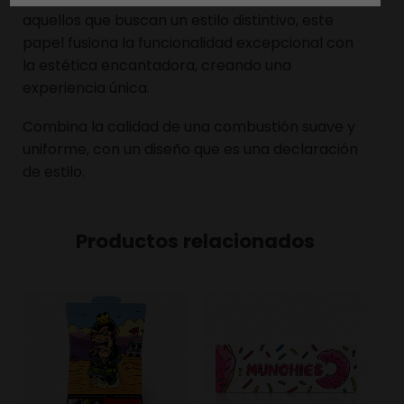
aquellos que buscan un estilo distintivo, este
papel fusiona la funcionalidad excepcional con
la estética encantadora, creando una
experiencia única.
Combina la calidad de una combustión suave y
uniforme, con un diseño que es una declaración
de estilo.
Productos relacionados