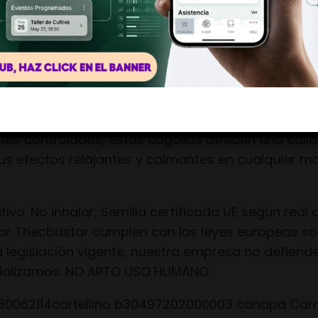
Descripción
Información adicional
Si, soy mayor de edad
No, llévame a otro lugar
SE 10G
s de Small bud invernadero son cogollos pequeño
n de cogollos pequeños de flores invernadero te 
tes controlados, estos cogollos ofrecen una cali
 sus efectos relajantes y calmantes en cualquier m
vo. No inhalar, Semilla certificada UE según real 
r Thecbdstar cumplen con las leyes europeas sob
 legislación vigente, nuestra empresa no defiende
ializamos. NO APTO USO HUMANO.
fh30062114cartellino b30497202000003 canapa C