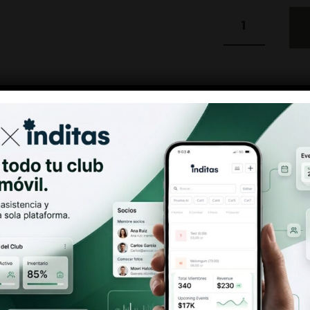
SKU:
SMALLBUDINV
CATEGORÍAS:
CBD
MARCA:
CBD STAR
Antes de entrar
Debes ser mayor de 18 años