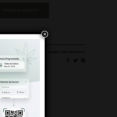
AÑADIR AL CARRITO
×
SHARE THIS PRODUCT
10G
,
INVERNADERO