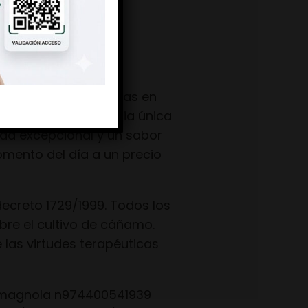
s de flores cultivadas en
ofrece una experiencia única
dad excepcional y un sabor
omento del día a un precio
decreto 1729/1999. Todos los
re el cultivo de cáñamo.
 las virtudes terapéuticas
armagnola n974400541939