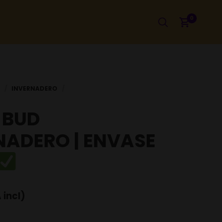
0
 BUD
NADERO | ENVASE
 incl)