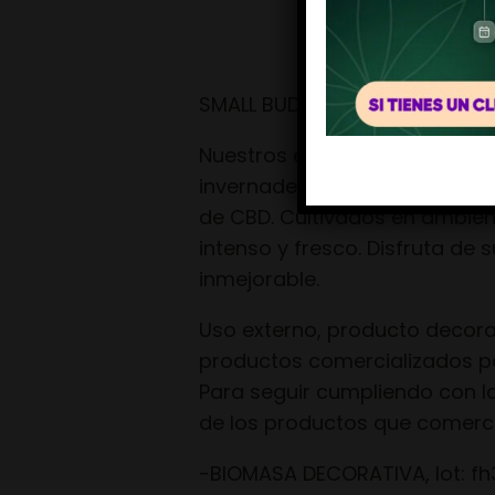
SMALL BUD INVERNADERO ENVA
Nuestros envases de 10 gramo
invernadero. Nuestra selecció
de CBD. Cultivados en ambien
intenso y fresco. Disfruta de
inmejorable.
Uso externo, producto decorati
productos comercializados po
Para seguir cumpliendo con la
de los productos que comerc
-BIOMASA DECORATIVA, lot: 