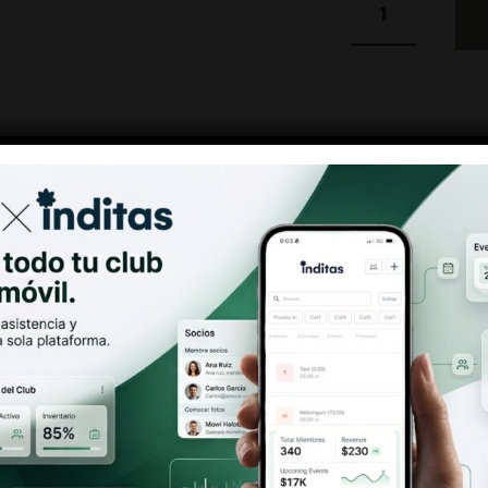
SKU:
BUBBAEDITI
CATEGORÍAS:
SEMI
MARCA:
WORLD BR
Antes de entrar
Debes ser mayor de 18 años
Descripción
Información adicional