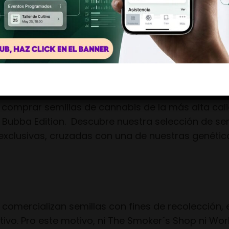
Si, soy mayor de edad
No, llévame a otro lugar
ON
d breeders, así como la certeza de que nuestras se
rimera vez en su historia al mercado como banco 
r comprar semillas de cannabis de la más alta cal
 Bubba Edition. Descubre nuestra selección de se
exclusivas, cruzadas con una de nuestras genétic
comercializan semillas con fines de recolección, 
ltivo. Pro este motivo, ni The Smoker´s Shop ni Wo