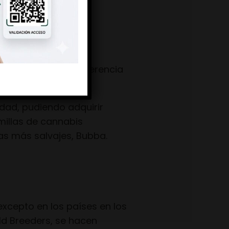
millas marcan la diferencia
de semillas.
idad, pudiendo adquirir
millas de cannabis
as más salvajes, Bubba.
excepto en los países en los
rld Breeders, se hacen