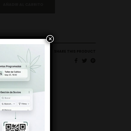
AÑADIR AL CARRITO
×
SHARE THIS PRODUCT
ON-WB
LLAS
,
WORLD BREEDERS
EEDERS