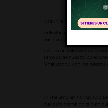
WORLD BREEDERS BUBBA EDITI
La ilusión del equipo de worl
han hecho que se lance por p
Estás a un solo click de pode
semillas de nuestra colección
feminizadas, con variedades 
En The Smoker´s Shop solo se 
que este permitido el auto cu