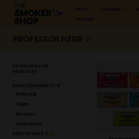
INICIO
THE SHOP
ACCEDER
PROFESSOR HERB
CATEGORÍAS DEL
PRODUCTO
ALMACENAMIENTO
Bolsa Zip
Cajas
Envases
Ocultación
ANTI-OLORES