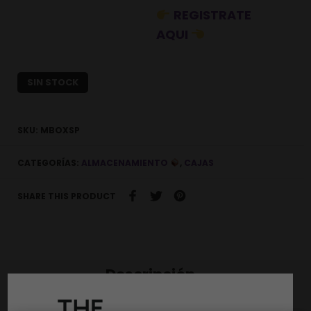
REGISTRATE
AQUI
SIN STOCK
SKU:
MBOXSP
CATEGORÍAS:
ALMACENAMIENTO
,
CAJAS
SHARE THIS PRODUCT
Descripción