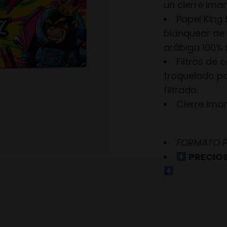
un cierre ima
Papel King 
blanquear de
arábiga 100% 
Filtros de 
troquelado par
filtrado.
Cierre im
FORMATO PR
PRECIOS