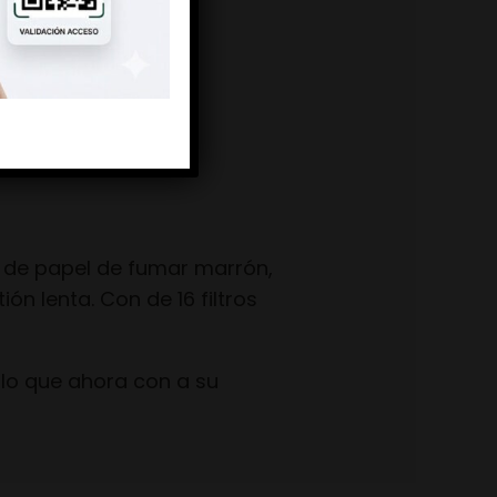
s de papel de fumar marrón,
ión lenta. Con de 16 filtros
llo que ahora con a su