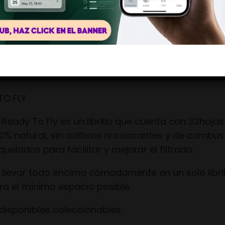
Si, soy mayor de edad
No, llévame a otro lugar
Descripción
O FLY
eady To Fly es un librillo que cuenta con 32hoja
00% natural, sin aditivos ni colorantes y de combust
uelados para facilitar y mejorar el filtrado.
 llevar todo encima cómodamente en un solo libri
a el mínimo espacio posible.
disponibles coleccionables.