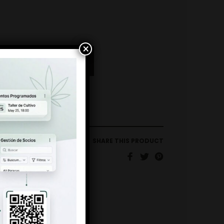
×
AÑADIR AL CARRITO
SHARE THIS PRODUCT
L DE FUMAR
,
PAPEL KING
ZE + TIPS
ING BCN