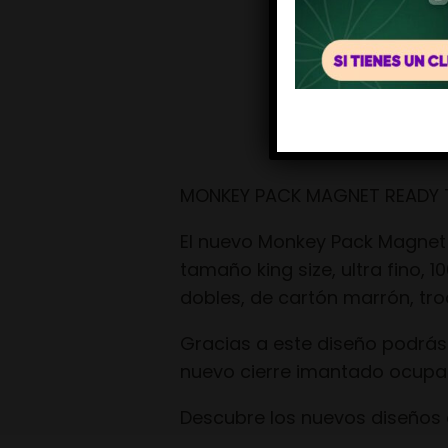
MONKEY PACK MAGNET READY T
El nuevo Monkey Pack Magnet R
tamaño king size, ultra fino, 1
dobles, de cartón marrón, troq
Gracias a este diseño podrás
nuevo cierre imantado ocupar
Descubre los nuevos diseños 