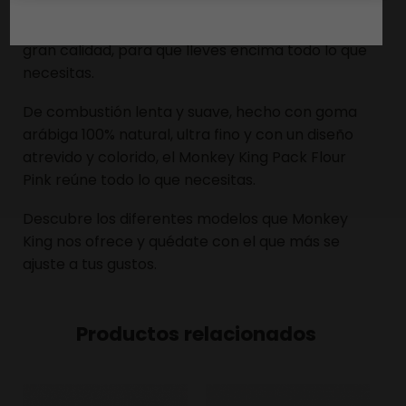
aditivos, y con sus correspondiente 16 filtros
dobles, sin blanquear, de 140 gr troquelados y de
gran calidad, para que lleves encima todo lo que
necesitas.
De combustión lenta y suave, hecho con goma
arábiga 100% natural, ultra fino y con un diseño
atrevido y colorido, el Monkey King Pack Flour
Pink reúne todo lo que necesitas.
Descubre los diferentes modelos que Monkey
King nos ofrece y quédate con el que más se
ajuste a tus gustos.
Productos relacionados