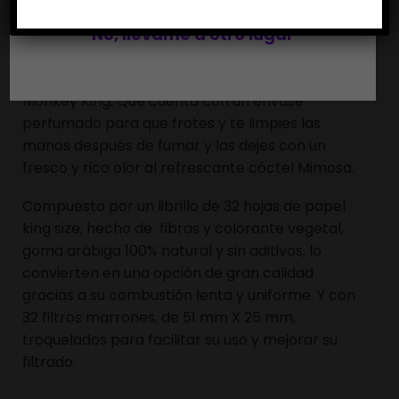
PACK SMELL MONKEY MIMOSA
No, llévame a otro lugar
El Pack Smell Monkey Mimosa es uno de los
nuevos olores disponible de la gama Smell de
Monkey King. Que cuenta con un envase
perfumado para que frotes y te limpies las
manos después de fumar y las dejes con un
fresco y rico olor al refrescante cóctel Mimosa.
Compuesto por un librillo de 32 hojas de papel
king size, hecho de fibras y colorante vegetal,
goma arábiga 100% natural y sin aditivos, lo
convierten en una opción de gran calidad
gracias a su combustión lenta y uniforme. Y con
32 filtros marrones, de 51 mm X 25 mm,
troquelados para facilitar su uso y mejorar su
filtrado.