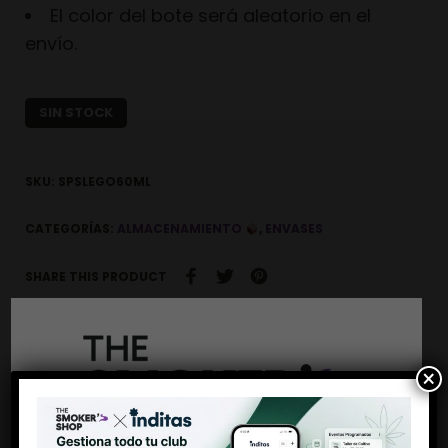
El color del bote será aleatorio en el
envío.
SIN STOCK
SKU:
SPSLEGO60ML
CATEGORÍAS:
ALMACENAMIENTO
,
ENVASES
SHARE THIS PRODUCT
×
Descripción