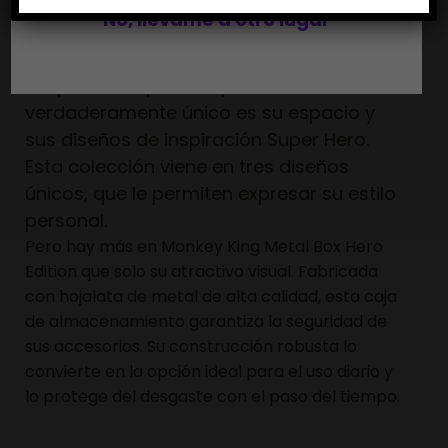
los elementos esenciales para fumar,
No, llévame a otro lugar
como papel de liar, encendedores e
hierbas.
Lo que hace que este producto sea
verdaderamente único es su espacio y
sus diseños de inspiración Super Hero.
Esta colección viene en tres diseños
únicos, que le permiten expresar su estilo
personal.
Pero hay más en Monkey King Metal Box Hero
Edition que solo su atractivo visual.
Fabricada
con hojalata de metal de alta calidad, esta caja
de almacenamiento garantiza la seguridad de
sus accesorios.
Su construcción robusta lo
convierte en la opción ideal para el uso diario y
lo protege del desgaste con el paso del tiempo.